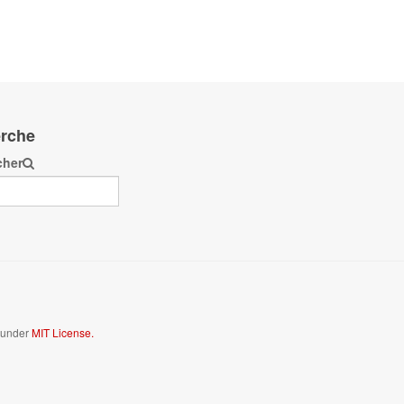
rche
cher
d under
MIT License.