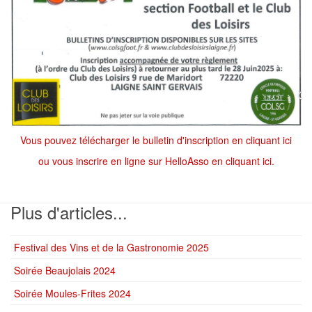
Vous pouvez télécharger le bulletin d'inscription en cliquant ici
ou vous inscrire en ligne sur HelloAsso en cliquant ici.
Plus d'articles...
Festival des Vins et de la Gastronomie 2025
Soirée Beaujolais 2024
Soirée Moules-Frites 2024