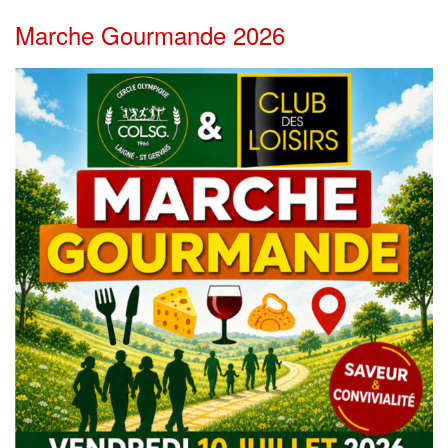
Marche Gourmande 2026