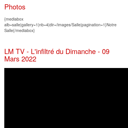
Photos
{mediabox
alb=salle|gallery=1|nb=4|dir=/images/Salle|pagination=1}Notre
Salle{/mediabox}
LM TV - L'infiltré du Dimanche - 09
Mars 2022